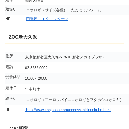
毎週火曜日
取扱い
コオロギ（サイズ各種）・たまにミルワーム
HP
円満屋 – ｉタウンページ
ZOO新大久保
住所
東京都新宿区大久保2-18-10 新宿スカイプラザ2F
電話
03-3232-0002
営業時間
10:00～20:00
定休日
年中無休
取扱い
コオロギ（ヨーロッパイエコオロギとフタホシコオロギ）
HP
http://www.zoojapan.com/access_shinookubo.html
ZOO新宿