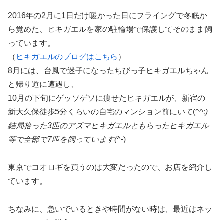
2016年の2月に1日だけ暖かった日にフライングで冬眠か
ら覚めた、ヒキガエルを家の駐輪場で保護してそのまま飼
っています。
（
ヒキガエルのブログはこちら
）
8月には、台風で迷子になったちびっ子ヒキガエルちゃん
と帰り道に遭遇し、
10月の下旬にゲッソゲソに痩せたヒキガエルが、新宿の
新大久保徒歩5分くらいの自宅のマンション前にいて(^
^;)
結局拾った3匹のアズマヒキガエルともらったヒキガエル
等で全部で7匹を飼っています(^
-)
東京でコオロギを買うのは大変だったので、お店を紹介し
ています。
ちなみに、急いでいるときや時間がない時は、最近はネッ