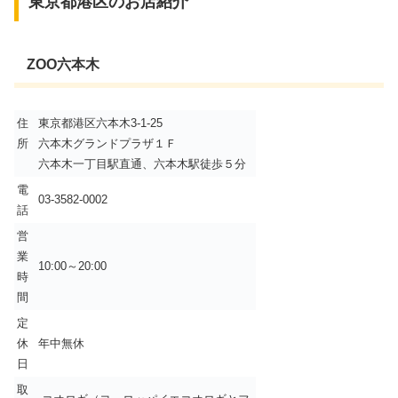
東京都港区のお店紹介
ZOO六本木
住
東京都港区六本木3-1-25
所
六本木グランドプラザ１Ｆ
六本木一丁目駅直通、六本木駅徒歩５分
電
03-3582-0002
話
営
業
10:00～20:00
時
間
定
休
年中無休
日
取