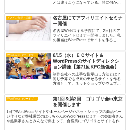
とは違うようになっている。特に何かし
たわけではないけれど、外観のウィジェ
ットがおかしい画面になっているときの
直し方。「アクセシビリティモード」が
名古屋にてアフィリエイトセミナ
ドメイン取得・活用
「有効」になっていませんか？
ー開催
名古屋WEBスキル学院にて、2日目のア
フィリエイトセミナー開催しました。私
の担当はWordPressでサイトを作ること
と、アナリティクス・アフィリエイトタ
グアドセンスの設定等とかでした。名古
屋WEBスキル学院とは2日間くらいの内
6/15（水）ＥＣサイト＆
WordPress（ワードプレス）
容を1日で開...
WordPressのサイトディレクシ
ョン講座【第71回KFC勉強会】
制作会社への上手な指示出し方法とは？
同じ予算でも成果の出せるサイトを作る
方法として、ネットショップやウェブサ
イトを制作会社へ依頼する際に抑えてお
きたいポイントや予算内でできるかぎり
クオリティのいいサイトを制作するため
第1回＆第2回 ゴリゴリ会in東京
WordPress（ワードプレス）
にしっておくべきことを紹...
を開催します
1日でWordPressサイトやホームページやネットショップの商品ペー
ジ作りなど弊社運営のはっちゃんのWordPressセミナーの参加者さん
や起業家さんとみんなで集まって、合宿風にゴリゴリとサイトを作っ
て行きます！次回予定は、11月25日（...