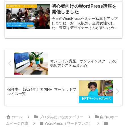
初心者向けのWordPress講座を
WordPress（ワードプレス）
開催しました
今日のWordPressセミナー写真をアップ
しますね！お一人以外、全員女性でし
た。東京はデザイナーさんが多いため女
性率が他のエリアよりも高いです。みな
さん、お疲れ様でした＾＾詳しくは、は
っちゃんセミナーまで！
オンライン講座、オンラインスクールの
始め方システムまとめ
保護中: 【2024年】国内NFTマーケットプ
レイス一覧
ホーム
ブログみたいなカテゴリー
自力のホー
ムページ作成
WordPress（ワードプレス）