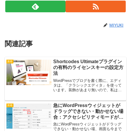
MIYUKI
関連記事
Shortcodes Ultimateプラグイン
新着
の有料のライセンスキーの設定方
法
WordPressでブログを書く際に、エディ
タは、「クラシックエディタ」を使って
います。装飾があまり無いので、私は無
料プラグインShortcodes Ultimateという
装飾をするプラグインを使っていてま
す。レビューもめちゃくちゃいいです...
急にWordPressウィジェットが
新着
ドラッグできない・動かせない場
合：アクセシビリティモードが有
効になっている
急にWordPressウィジェットがドラッグ
できない・動かせない場、画面も今まで