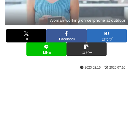
Woman working on cellphone at outdoor
X
Facebook
はてブ
LINE
コピー
2023.02.15
2026.07.10