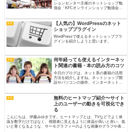
ションセンター主催のネットショップ勉
強会「KFCオンラインショップ勉強会」
の会員さんと私を含め他の講師とその仲
間達、合計6名でGWのお昼12：30に浅草
に集合して、「浅草昼飲み会」をしまし
【人気の】WordPressのネット
新着
た。まるで、TV...
ショッププラグイン
WordPressで使えるネットショッププラ
グインを紹介しようと思います。
何年経っても使えるインターネッ
新着
ト関連の書籍・本の読み方のコツ
今日のブログは、ネット系の書籍の活用
方法を紹介しますね。ネットショップ開
設やパソコンの操作、インターネットの
集客方法やサイト制作などの書籍は書店
でも図書館でもたくさん置かれていま
す。何年経っても変わらない内容の書籍
無料のヒートマップ紹介〜サイト
新着
はいいのですが、ネット系の...
上のユーザーの動きを可視化でき
る
こんにちは、伊藤みゆきです。ヒートマップとは、TVなどでよく体
温を数字だけではなく、視聴者に見えるように体温が高いと赤い、低
いと青くなるような、サーモグラフィーのような画像やグラフや表な
どで下記の内容を可視化（ビジュアライズ）しサイト改善を...