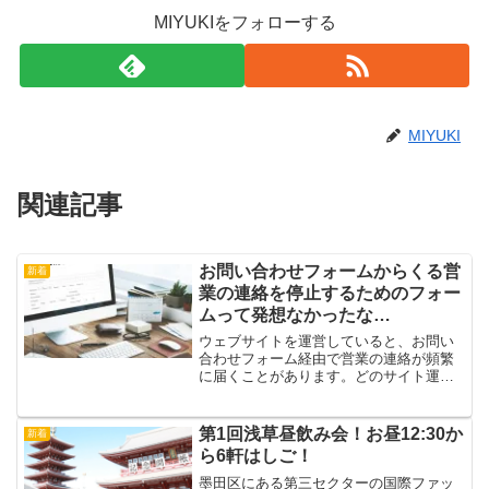
MIYUKIをフォローする
MIYUKI
関連記事
お問い合わせフォームからくる営
新着
業の連絡を停止するためのフォー
ムって発想なかったな…
ウェブサイトを運営していると、お問い
合わせフォーム経由で営業の連絡が頻繁
に届くことがあります。どのサイト運営
者も、 お問い合わせがあるたびに、
「また営業か…」と感じた経験があると
思います。そんな中、ある営業連絡で驚
第1回浅草昼飲み会！お昼12:30か
新着
かされる出来事がありました...
ら6軒はしご！
墨田区にある第三セクターの国際ファッ