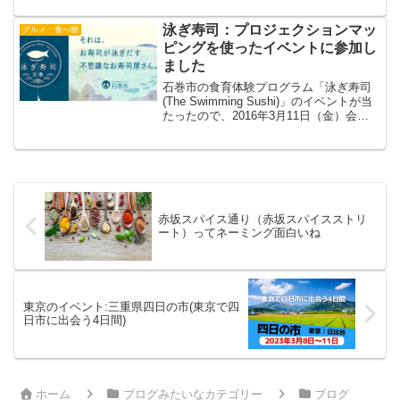
泳ぎ寿司：プロジェクションマッ
グルメ・食べ物
ピングを使ったイベントに参加し
ました
石巻市の食育体験プログラム「泳ぎ寿司
(The Swimming Sushi)」のイベントが当
たったので、2016年3月11日（金）会社
から近い代々木ビレッジに行ってきまし
た。参加者の動きを検知するセンサーを
内蔵したカウンターの上でプロジェク...
赤坂スパイス通り（赤坂スパイスストリ
ート）ってネーミング面白いね
東京のイベント:三重県四日の市(東京で四
日市に出会う4日間)
ホーム
ブログみたいなカテゴリー
ブログ