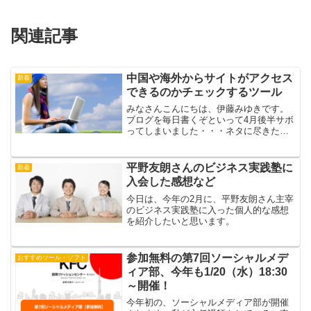
関連記事
中国や海外からサイトがアクセス
新着
できるのかチェックするツール
みなさんこんにちは、伊藤みゆきです。
ブログを毎日書くぞといって4月後半サボ
ってしまいました・・・ネタに尽きた時
は、マニアックツールを紹介していきま
すね(^_^;)just-ping.comの「Just Pingツー
ル」は、中国や海外からサイ...
平野友朗さんのビジネス実践塾に
新着
入会した感想など
今日は、今年の2月に、平野友朗さん主宰
のビジネス実践塾に入った個人的な感想
を紹介したいと思います。
参加無料の第7回ソーシャルメデ
おすすめツール・ソフト
ィア部、今年も1/20（水）18:30
～開催！
今年初の、ソーシャルメディア部が開催