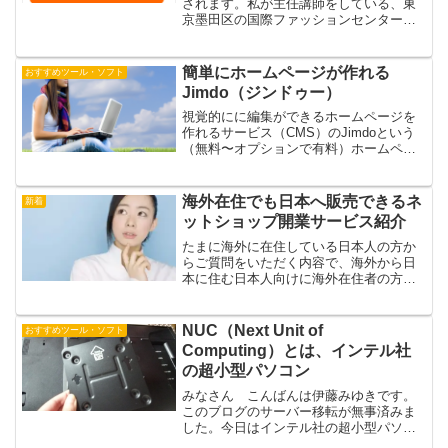
されます。私が主任講師をしている、東
京墨田区の国際ファッションセンター主
催のネットショップの勉強会「KFCオン
ラインショップ勉強会」で年2回開催して
いる、自主勉強会のソーシャルメディア
簡単にホームページが作れる
おすすめツール・ソフト
部です。会員さんでな...
Jimdo（ジンドゥー）
視覚的にに編集ができるホームページを
作れるサービス（CMS）のJimdoという
（無料〜オプションで有料）ホームペー
ジ作成サービスがあります。弊社でもは
っちゃんセミナーで教えている
WordPressというのも人気ですが、Jimdo
海外在住でも日本へ販売できるネ
新着
というサービ...
ットショップ開業サービス紹介
たまに海外に在住している日本人の方か
らご質問をいただく内容で、海外から日
本に住む日本人向けに海外在住者の方
（法人・個人事業主）で日本に住民票が
ない場合、日本のショッピングカートで
利用できるものはないでしょうか？とい
NUC（Next Unit of
おすすめツール・ソフト
うものです。日本に身内の方...
Computing）とは、インテル社
の超小型パソコン
みなさん こんばんは伊藤みゆきです。
このブログのサーバー移転が無事済みま
した。今日はインテル社の超小型パソコ
ンの規格のNUC（Next Unit of