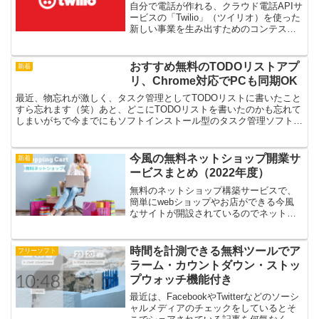
自分で電話が作れる、クラウド電話APIサ
ービスの「Twilio」（ツイリオ）を使った
新しい事業を生み出すためのコンテスト
「Smart Communication Award 2014」に
私とスタッフのミサミサもそれぞれエン
トリーしましたが本...
おすすめ無料のTODOリストアプ
新着
リ、Chrome対応でPCも同期OK
最近、物忘れが激しく、タスク管理としてTODOリストに書いたこと
すら忘れます（笑）あと、どこにTODOリストを書いたのかも忘れて
しまいがちで今までにもソフトインストール型のタスク管理ソフトや
iPhoneやiPadのTODOアプリ、携帯が今は...
今風の無料ネットショップ開業サ
新着
ービスまとめ（2022年度）
無料のネットショップ構築サービスで、
簡単にwebショップやお店ができる今風
なサイトが開設されているのでネットシ
ョップ無料開設サービス（ショッピング
カート）をまとめてみました。前回追加
した海外販売やソーシャルネットショッ
時間を計測できる無料ツールでア
フリーソフト
プに強い「ecwid....
ラーム・カウントダウン・ストッ
プウォッチ機能付き
最近は、FacebookやTwitterなどのソーシ
ャルメディアのチェックをしているとそ