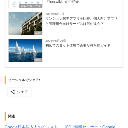
『hon.wiki』のご紹介
書籍の宣伝方法
2026年6月2日
マンション防災アプリを比較。個人向けアプリ
と管理組合向けサービスは何が違う？
新着
2026年5月26日
初めてのヨット体験で必要な持ち物ガイド
新着
ソーシャルでシェア:
シェア
関連
Google日本語入力のインスト
10/11無料セミナー：Google