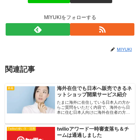
MIYUKIをフォローする
MIYUKI
関連記事
海外在住でも日本へ販売できるネ
新着
ットショップ開業サービス紹介
たまに海外に在住している日本人の方か
らご質問をいただく内容で、海外から日
本に住む日本人向けに海外在住者の方
（法人・個人事業主）で日本に住民票が
ない場合、日本のショッピングカートで
利用できるものはないでしょうか？とい
twilioアワード一時審査落ち＆チ
Twilioの使い方・活用
うものです。日本に身内の方...
ームは通過しました