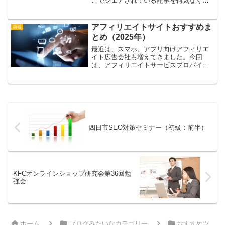
こでシェアされている記事を何気なく見
てしまい、気が付くと30分くらい時間が
経っているいる場合もあります(>o<)年を
取ると1日もあっという間に終わってし...
アフィリエイトサイトおすすめま
新着
とめ（2025年）
最近は、スマホ、アプリ向けアフィリエ
イト広告会社も増えてきました。今回
は、アフィリエイトサービスプロバイダ
をまとめてました。追って詳細を紹介し
ていきたいと思います。
四日市SEO対策セミナー（初級：前半）
KFCオンラインショップ研究会第36回勉
強会
ホーム
ブログみたいなカテゴリー
おすすめツ