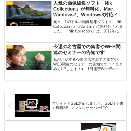
屋WEBスキル学院とは2日間くらいの内
人気の画像編集ソフト「Nik
新着
容を1日で開...
Collection」が無料化、Mac、
Windows7、Windows8対応イン
ストール方法
元々、149ドルの画像編集ソフトの「Nik
Collection」が3/25（金）に無料化されま
した。「Nik Collection」は、2012年に
Google社が「Nik Software」を買収し
て、一つの画像編集サービスしたもので
す...
今週の名古屋での集客やWEB関
新着
連のセミナーの告知です
私がお話する今週の名古屋での集客や
WEB関連のセミナーの告知です＾＾まと
めてUPします！● 1日速習WordPressセ
ミナー 名古屋1日でがっつりホームペー
ジをつくります！2013年6月22日（土）
10：30～18：00● 「アクセスアッ...
当サイトもSSL対応しました。SSL証明書
＋無料SSLレンタルサーバー紹介