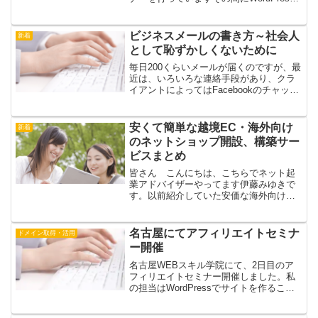
のバージョンが上がり、機能やテーマや
プラグインの種類も増え、エディタ
（Classicエディター、グーテンベ...
ビジネスメールの書き方～社会人
新着
として恥ずかしくないために
毎日200くらいメールが届くのですが、最
近は、いろいろな連絡手段があり、クラ
イアントによってはFacebookのチャット
やFacebookグループでのやりとりになっ
たりチャットワークで連絡したり、人に
よってはLINE、Skypeでお願いしま...
安くて簡単な越境EC・海外向け
新着
のネットショップ開設、構築サー
ビスまとめ
皆さん こんにちは、こちらでネット起
業アドバイザーやってます伊藤みゆきで
す。以前紹介していた安価な海外向けネ
ットショップ開設サービスが無料ですべ
ての機能が使えるようになりましたの
で 再度記事を更新しました。最近日本
名古屋にてアフィリエイトセミナ
ドメイン取得・活用
から海外へ販売するネットシ...
ー開催
名古屋WEBスキル学院にて、2日目のア
フィリエイトセミナー開催しました。私
の担当はWordPressでサイトを作ること
と、アナリティクス・アフィリエイトタ
グアドセンスの設定等とかでした。名古