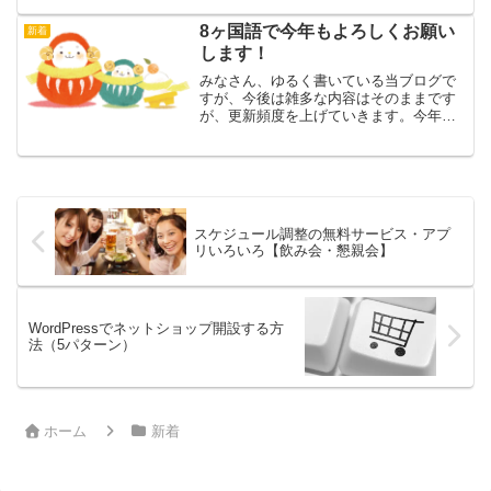
よってはメダカ、金魚等も生き餌として
販売されていますが、今回はコオロギ多
8ヶ国語で今年もよろしくお願い
新着
めに紹介しています。私も...
します！
みなさん、ゆるく書いている当ブログで
すが、今後は雑多な内容はそのままです
が、更新頻度を上げていきます。今年も
よろしくお願いします。この「今年もよ
ろしくお願いします。」は毎年年賀状や
ブログ、メールなどでよく使用するフレ
ーズです。せっかくなので...
スケジュール調整の無料サービス・アプ
リいろいろ【飲み会・懇親会】
WordPressでネットショップ開設する方
法（5パターン）
ホーム
新着