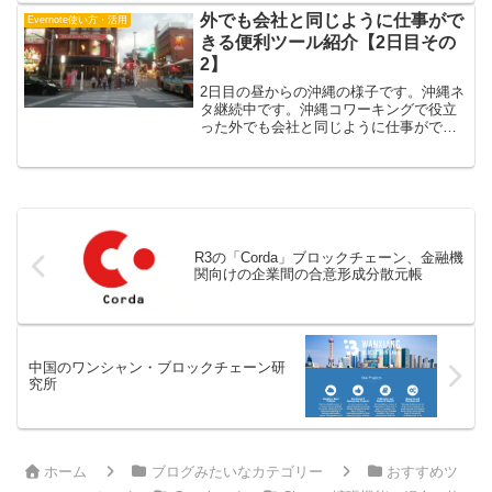
てみました今後もバージョンが上がるた
外でも会社と同じように仕事がで
Evernote使い方・活用
びにサービスは追加されますよ
きる便利ツール紹介【2日目その
2】
2日目の昼からの沖縄の様子です。沖縄ネ
タ継続中です。沖縄コワーキングで役立
った外でも会社と同じように仕事ができ
る便利ツールを紹介します。沖縄は【1日
目は移動で終わり】【2日目の午前中はシ
ーサー作り体験講座】でした。2日目の午
後、金曜日という...
R3の「Corda」ブロックチェーン、金融機
関向けの企業間の合意形成分散元帳
中国のワンシャン・ブロックチェーン研
究所
ホーム
ブログみたいなカテゴリー
おすすめツ