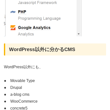
WordPress以外に分かるCMS
WordPress以外にも、
● Movable Type
● Drupal
● a-blog cms
● WooCommerce
● concrete5