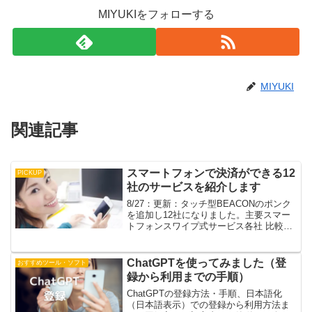
MIYUKIをフォローする
MIYUKI
関連記事
スマートフォンで決済ができる12
PICKUP
社のサービスを紹介します
8/27：更新：タッチ型BEACONのポンク
を追加し12社になりました。主要スマー
トフォンスワイプ式サービス各社 比較一
覧提供元初期費用料率決済会社入金日
Coiney（コイニー）コイニー（株）無料
3.24％VISA,MasterCard,S...
ChatGPTを使ってみました（登
おすすめツール・ソフト
録から利用までの手順）
ChatGPTの登録方法・手順、日本語化
（日本語表示）での登録から利用方法ま