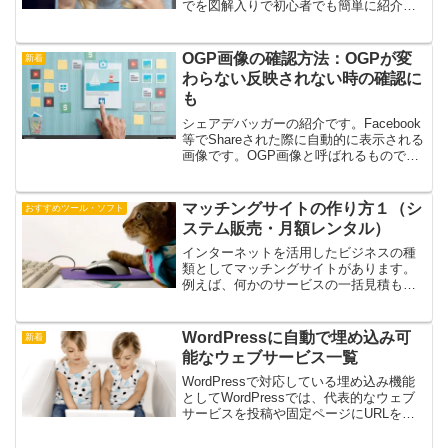
でを図解入りで初心者でも簡単に紹介し
ます。
OGP画像の確認方法：OGPが変
新着
わらない反映されない時の確認に
も
シェアデバッガーの紹介です。Facebook
等でShareされた際に自動的に表示される
画像です。OGP画像と呼ばれるものです
がちゃんと設定しているか確認する際に
も、今どんな画像なのか確認するために
いちいちシェアしないと画像を設定して
マッチングサイトの作り方１（シ
おすすめツール・ソフト
いるか分からないのでこのサイトは便利
ステム販売・月額レンタル）
ですよ。
インターネットを活用したビジネスの種
類としてマッチングサイトがあります。
例えば、何かのサービスの一括見積もり
サイトや、ある特定の業種に特化した求
人サイト、不動産サイトとなどアイデア
次第で色々なマッチングサイトが考えら
WordPressに自動で埋め込み可
新着
れます。では、アイデアや...
能なウェブサービス一覧
WordPressで対応している埋め込み機能
としてWordPressでは、代表的なウェブ
サービスを投稿や固定ページにURLを記
述するだけで埋め込むことが可能です。
埋め込められるウェブサービスをまとめ