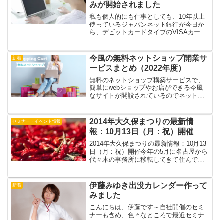
みが開始されました
私も個人的にも仕事としても、10年以上
使っているジャパンネット銀行が今日か
ら、デビットカードタイプのVISAカード
へのカード切り替えをスタートしまし
た。せっかくですので、方法を記載して
おきますね。
今風の無料ネットショップ開業サ
新着
ービスまとめ（2022年度）
無料のネットショップ構築サービスで、
簡単にwebショップやお店ができる今風
なサイトが開設されているのでネットシ
ョップ無料開設サービス（ショッピング
カート）をまとめてみました。前回追加
した海外販売やソーシャルネットショッ
2014年大久保まつりの最新情
セミナー・イベント情報
プに強い「ecwid....
報：10月13日（月：祝）開催
2014年大久保まつりの最新情報：10月13
日（月：祝）開催今年の5月に名古屋から
代々木の事務所に移転してきて住んでい
るのが新宿区なので、新宿、東新宿、大
久保、新大久保、高田馬場、中野あたり
に出没するようになりました。JRの構内
伊藤みゆき出没カレンダー作って
新着
で、「大久保...
みました
こんにちは、伊藤です～自社開催のセミ
ナーも含め、色々なところで最近セミナ