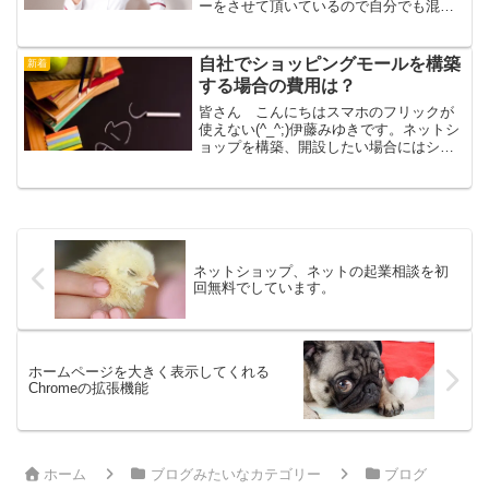
ーをさせて頂いているので自分でも混乱
したり、他のセミナーにも参加希望の方
もいらっしゃるのでGoogleカレンダーで
「伊藤みゆき出没カレンダー」作ってみ
自社でショッピングモールを構築
新着
ました(^_-)つ...
する場合の費用は？
皆さん こんにちはスマホのフリックが
使えない(^_^;)伊藤みゆきです。ネットシ
ョップを構築、開設したい場合にはショ
ッピングカートを契約すれば、数百円か
ら数千円でネットショップを開設できま
す。普通のネットショップではなく楽天
市場やYahoo...
ネットショップ、ネットの起業相談を初
回無料でしています。
ホームページを大きく表示してくれる
Chromeの拡張機能
ホーム
ブログみたいなカテゴリー
ブログ