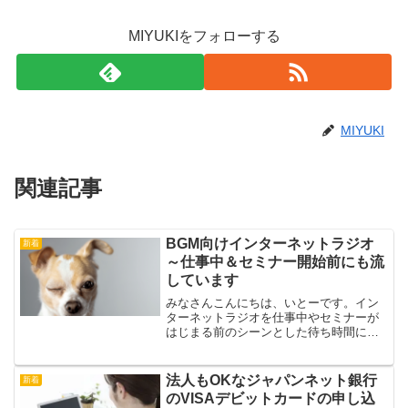
MIYUKIをフォローする
MIYUKI
関連記事
BGM向けインターネットラジオ
新着
～仕事中＆セミナー開始前にも流
しています
みなさんこんにちは、いとーです。イン
ターネットラジオを仕事中やセミナーが
はじまる前のシーンとした待ち時間に流
しています。仕事中もつばを飲む音が聞
こえるんじゃないかと思えるほど以前の
名古屋の事務所は静かでしたので音楽は
法人もOKなジャパンネット銀行
新着
必須でした(^_^;)最...
のVISAデビットカードの申し込