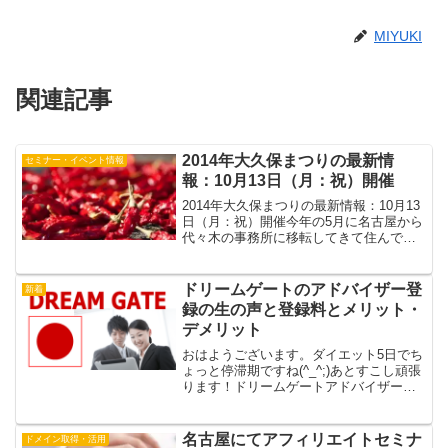
MIYUKI
関連記事
2014年大久保まつりの最新情
セミナー・イベント情報
報：10月13日（月：祝）開催
2014年大久保まつりの最新情報：10月13
日（月：祝）開催今年の5月に名古屋から
代々木の事務所に移転してきて住んでい
るのが新宿区なので、新宿、東新宿、大
久保、新大久保、高田馬場、中野あたり
に出没するようになりました。JRの構内
ドリームゲートのアドバイザー登
新着
で、「大久保...
録の生の声と登録料とメリット・
デメリット
おはようございます。ダイエット5日でち
ょっと停滞期ですね(^_^;)あとすこし頑張
ります！ドリームゲートアドバイザーは
2009年登録の9期です起業家支援サイトの
「ドリームゲート」に確か、2009年の4月
にアドバイザー登録し研修後の懇親会で
名古屋にてアフィリエイトセミナ
ドメイン取得・活用