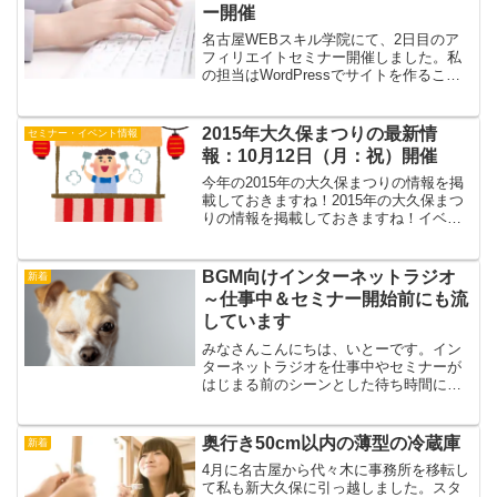
私...
ー開催
名古屋WEBスキル学院にて、2日目のア
フィリエイトセミナー開催しました。私
の担当はWordPressでサイトを作ること
と、アナリティクス・アフィリエイトタ
グアドセンスの設定等とかでした。名古
屋WEBスキル学院とは2日間くらいの内
2015年大久保まつりの最新情
セミナー・イベント情報
容を1日で開...
報：10月12日（月：祝）開催
今年の2015年の大久保まつりの情報を掲
載しておきますね！2015年の大久保まつ
りの情報を掲載しておきますね！イベン
ト情報や出店情報など、わかりやすく1ペ
ージで紹介します。
BGM向けインターネットラジオ
新着
～仕事中＆セミナー開始前にも流
しています
みなさんこんにちは、いとーです。イン
ターネットラジオを仕事中やセミナーが
はじまる前のシーンとした待ち時間に流
しています。仕事中もつばを飲む音が聞
こえるんじゃないかと思えるほど以前の
名古屋の事務所は静かでしたので音楽は
奥行き50cm以内の薄型の冷蔵庫
新着
必須でした(^_^;)最...
4月に名古屋から代々木に事務所を移転し
て私も新大久保に引っ越しました。スタ