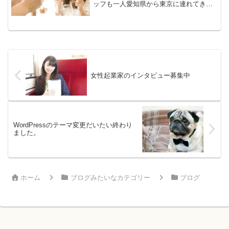
ッフも一人愛知県から東京に連れてきま
した。引っ越しで冷蔵庫問題が発生！今
の間取りが以前のところよりもかなり狭
いのとあきらかに設定ミスで冷蔵庫の奥
行きが足りません・・・...
女性起業家のインタビュー募集中
WordPressのテーマ変更だいたい終わり
ました。
ホーム
ブログみたいなカテゴリー
ブログ