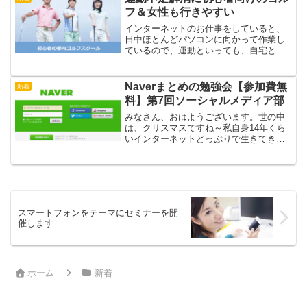
ページ...
フ＆女性も行きやすい
インターネットのお仕事をしていると、
日中ほとんどパソコンに向かって作業し
ているので、運動といっても、自宅と家
の往復くらいです。健康のために、自転
車通勤をしています。事務所が新宿より
の代々木ですが、それでも15分か20分く
Naverまとめの勉強会【参加費無
新着
らいなので、微妙な距...
料】第7回ソーシャルメディア部
みなさん、おはようございます。世の中
は、クリスマスですね～私自身14年くら
いインターネットどっぷりで生きてきた
のですがその前の10年くらいは、モスバ
ーガーの店長やイタリアンレストランの
店長でしたのでクリスマスは働くイメー
ジがずっとあります(...
スマートフォンをテーマにセミナーを開
催します
ホーム
新着