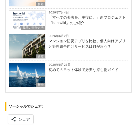
新着
2026年7月4日
「すべての著者を、主役に。」新プロジェクト
『hon.wiki』のご紹介
書籍の宣伝方法
2026年6月2日
マンション防災アプリを比較。個人向けアプリ
と管理組合向けサービスは何が違う？
新着
2026年5月26日
初めてのヨット体験で必要な持ち物ガイド
新着
ソーシャルでシェア:
シェア