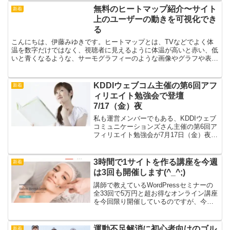
無料のヒートマップ紹介〜サイト
新着
上のユーザーの動きを可視化でき
る
こんにちは、伊藤みゆきです。ヒートマップとは、TVなどでよく体
温を数字だけではなく、視聴者に見えるように体温が高いと赤い、低
いと青くなるような、サーモグラフィーのような画像やグラフや表な
どで下記の内容を可視化（ビジュアライズ）しサイト改善を...
KDDIウェブコム主催の第6回アフ
新着
ィリエイト勉強会で登壇
7/17（金）夜
私も運営メンバーでもある、KDDIウェブ
コミュニケーションズさん主催の第6回ア
フィリエイト勉強会が7月17日（金）夜に
開催されます。私も、すっごいネタで登
壇します。あるそこそこ検索数のあるキ
ーワードで１位を取ろうとしているので
3時間で1サイトを作る講座を今週
新着
すが、まだ５月...
は3回も開催します(^_^;)
講師で教えているWordPressセミナーの
全33回で5万円と超お得なオンライン講座
を今回限り開催しているのですが、今週
は、3時間で1サイトを作る講座を今週は3
回も開催します。昨日は、飲食店のサイ
トを約3時間で作りましたが、途中ホーム
運動不足解消に初心者向けのゴル
新着