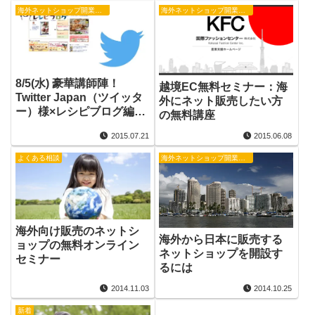
海外ネットショップ開業・越境EC
海外ネットショップ開業・越境EC
8/5(水) 豪華講師陣！
越境EC無料セミナー：海
Twitter Japan（ツイッタ
外にネット販売したい方
ー）様×レシピブログ編集
の無料講座
長によるSNSの活用など
2015.07.21
2015.06.08
について
よくある相談
海外ネットショップ開業・越境EC
海外向け販売のネットシ
海外から日本に販売する
ョップの無料オンライン
ネットショップを開設す
セミナー
るには
2014.11.03
2014.10.25
新着