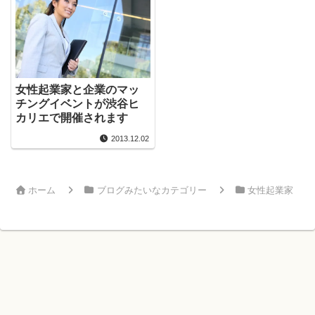
女性起業家と企業のマッ
チングイベントが渋谷ヒ
カリエで開催されます
2013.12.02
ホーム
ブログみたいなカテゴリー
女性起業家