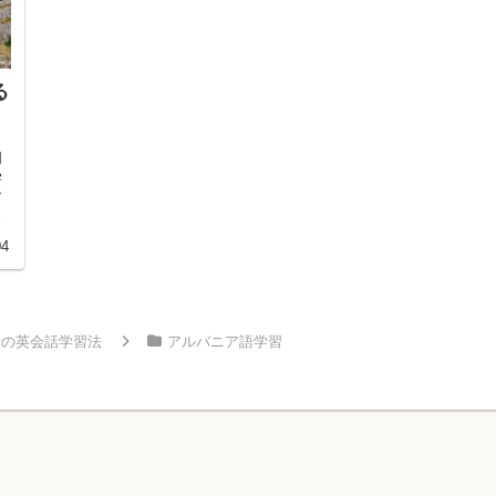
る
初
学
ア
少
04
者の英会話学習法
アルバニア語学習