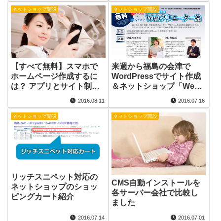
ネットショップ開設
ネットショップ開設
【すべて無料】スマホで
来週から福島の会津で
ホームページ作成するに
WordPressでサイト作成
は？ アプリとサイト制作
＆ネットショップ「Web
ツール5種比較
クリエーター塾」で講師
2016.08.11
2016.07.16
（Jimdo,Weebly,crayon,
をします
smart4me,Wix）
ネットショップ開設
ネットショップ開設
リッチスニペット対応の
CMS自動インストールを
ネットショップのショッ
各サーバー会社で比較し
ピングカート紹介
ました
2016.07.14
2016.07.01