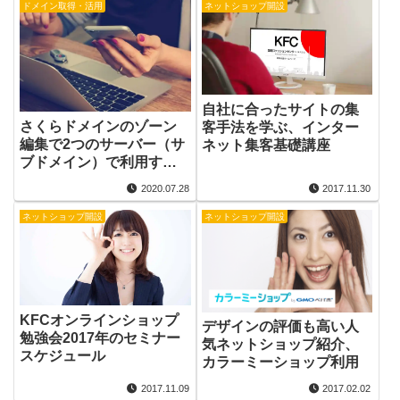
ドメイン取得・活用
ネットショップ開設
自社に合ったサイトの集
さくらドメインのゾーン
客手法を学ぶ、インター
編集で2つのサーバー（サ
ネット集客基礎講座
ブドメイン）で利用する
場合
2020.07.28
2017.11.30
ネットショップ開設
ネットショップ開設
KFCオンラインショップ
デザインの評価も高い人
勉強会2017年のセミナー
気ネットショップ紹介、
スケジュール
カラーミーショップ利用
2017.11.09
2017.02.02