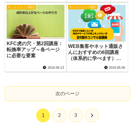
ネットショップ開設
ネットショップ開設
KFC虎の穴・第2回講座：
WEB集客やネット通販さ
転換率アップ～各ページ
んにおすすめの6回講座
に必要な要素
（体系的に学べます）受
講料も安いです
2016.06.13
2016.05.06
次のページ
次
1
2
3
へ