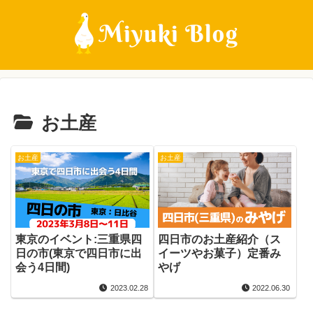
お土産
お土産
お土産
東京のイベント:三重県四
四日市のお土産紹介（ス
日の市(東京で四日市に出
イーツやお菓子）定番み
会う4日間)
やげ
2023.02.28
2022.06.30