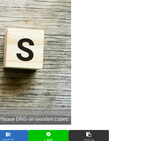
Phrase DNS on wooden cubes
はてブ
LINE
コピー