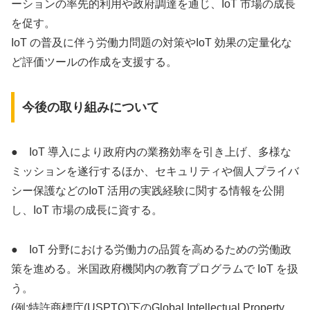
ーションの率先的利用や政府調達を通じ、IoT 市場の成長
を促す。
IoT の普及に伴う労働力問題の対策やIoT 効果の定量化な
ど評価ツールの作成を支援する。
今後の取り組みについて
● IoT 導入により政府内の業務効率を引き上げ、多様な
ミッションを遂行するほか、セキュリティや個人プライバ
シー保護などのIoT 活用の実践経験に関する情報を公開
し、IoT 市場の成長に資する。
● IoT 分野における労働力の品質を高めるための労働政
策を進める。米国政府機関内の教育プログラムで IoT を扱
う。
(例:特許商標庁(USPTO)下のGlobal Intellectual Property