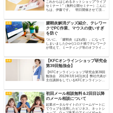
これからはじめるネットショップ“ライブ
セミナー！”（無料公開セミナー）こんに
ちは、伊藤です。 明日開催させて頂き
ますので よろしくお願いいたします。
腱鞘炎解消グッズ紹介、テレワー
新着
クでPC作業、マウスの使いすぎ
を防ぐ
ついに、「腱鞘炎（ばね指）」になって
しまいました(>o<)コロナ禍でテレワーク
が増えて、ミーティング等のオフライン
での作業がすべてPCに移行し通常よりも
PC作業でマウス操作やタッチパッド（ト
ラックパッド）の操作をすることが増え
【KFCオンラインショップ研究会
新着
てきました。腱...
第39回勉強会】
【KFCオンラインショップ研究会第39回
勉強会 2012年3月14日(水)】弊社代表が
主任講師をしているKFCオンラインショ
ップ研究会の月例勉強会です。
初回メール相談無料＆2回目以降
新着
のメール相談について
起業ポータルサイトのドリームゲートに
てウェブを活用したビジネス、ネットシ
ョップ、ウェブ集客のアドバイザーをし