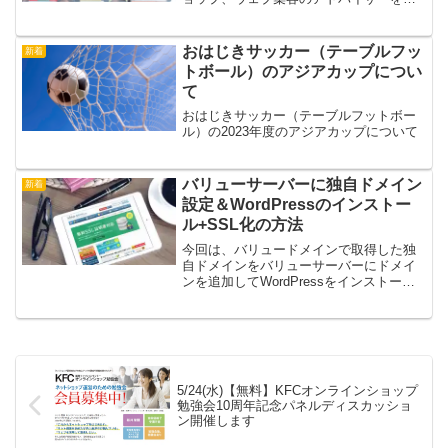
ています。初回のみメール相談が可能で
すドリームゲートの無料会員登録が必要
です。無料会員登録をすれば、他にも約
おはじきサッカー（テーブルフッ
新着
450名の専門家がアドバ...
トボール）のアジアカップについ
て
おはじきサッカー（テーブルフットボー
ル）の2023年度のアジアカップについて
バリューサーバーに独自ドメイン
新着
設定＆WordPressのインストー
ル+SSL化の方法
今回は、バリュードメインで取得した独
自ドメインをバリューサーバーにドメイ
ンを追加してWordPressをインストール
して、SSL化させる方法を紹介します。
SSL化をすることで、http:// ではなく、
https:// のアドレスでサイトを...
5/24(水)【無料】KFCオンラインショップ
勉強会10周年記念パネルディスカッショ
ン開催します