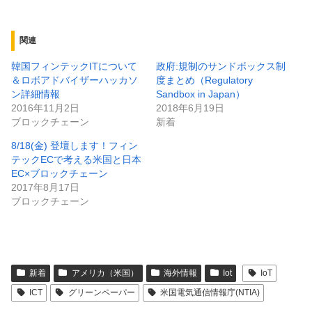
関連
韓国フィンテックITについて
政府:規制のサンドボックス制
＆ロボアドバイザーハッカソ
度まとめ（Regulatory
ン詳細情報
Sandbox in Japan）
2016年11月2日
2018年6月19日
ブロックチェーン
新着
8/18(金) 登壇します！フィン
テックECで考える米国と日本
EC×ブロックチェーン
2017年8月17日
ブロックチェーン
新着
アメリカ（米国）
海外情報
Iot
IoT
ICT
グリーンペーパー
米国電気通信情報庁(NTIA)