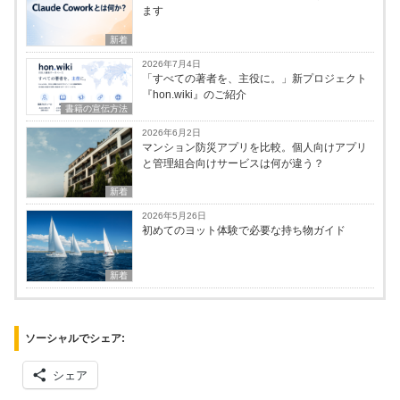
ます
新着
2026年7月4日
「すべての著者を、主役に。」新プロジェクト
『hon.wiki』のご紹介
書籍の宣伝方法
2026年6月2日
マンション防災アプリを比較。個人向けアプリ
と管理組合向けサービスは何が違う？
新着
2026年5月26日
初めてのヨット体験で必要な持ち物ガイド
新着
ソーシャルでシェア:
シェア