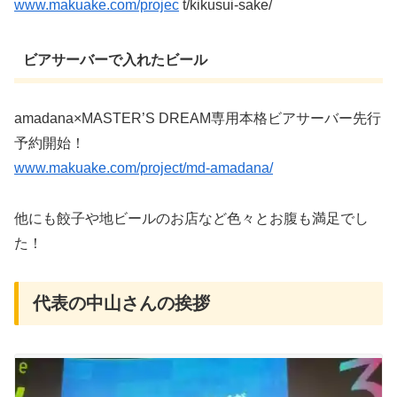
www.makuake.com/projec
t/kikusui-sake/
ビアサーバーで入れたビール
amadana×MASTER’S DREAM専用本格ビアサーバー先行
予約開始！
www.makuake.com/project/md-amadana/
他にも餃子や地ビールのお店など色々とお腹も満足でし
た！
代表の中山さんの挨拶