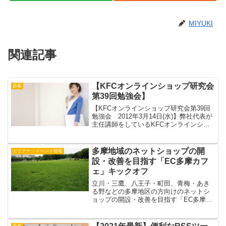
MIYUKI
関連記事
【KFCオンラインショップ研究会
新着
第39回勉強会】
【KFCオンラインショップ研究会第39回
勉強会 2012年3月14日(水)】弊社代表が
主任講師をしているKFCオンラインショ
ップ研究会の月例勉強会です。
多摩地域のネットショップの開
セミナー・イベント情報
設・改善を目指す「EC多摩カフ
ェ」キックオフ
立川・三鷹、八王子・町田、青梅・あき
る野などの多摩地区の方向けのネットシ
ョップの開設・改善を目指す「EC多摩カ
フェ」スタートします。主催は、中小機
構 関東本部 BusiNest(ビジネスト）で
す。キックオフシンポジウム：2016年6月