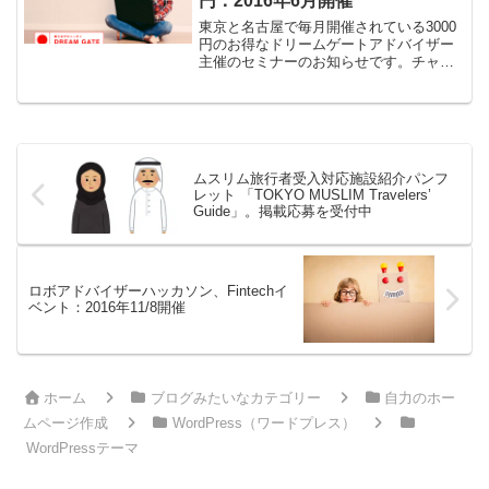
円：2016年6月開催
東京と名古屋で毎月開催されている3000
円のお得なドリームゲートアドバイザー
主催のセミナーのお知らせです。チャレ
ンジゲートとは？2008年頃から経済産業
省後援の起業ポータルサイト「ドリーム
ゲート」でアドバイザー登録をしていま
す。全国で起業を...
ムスリム旅行者受入対応施設紹介パンフ
レット 「TOKYO MUSLIM Travelers’
Guide」。掲載応募を受付中
ロボアドバイザーハッカソン、Fintechイ
ベント：2016年11/8開催
ホーム
ブログみたいなカテゴリー
自力のホー
ムページ作成
WordPress（ワードプレス）
WordPressテーマ