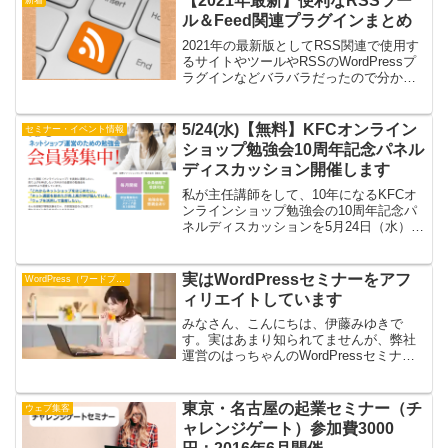
【2021年最新】便利なRSSツー
新着
18日...
ル＆Feed関連プラグインまとめ
2021年の最新版としてRSS関連で使用す
るサイトやツールやRSSのWordPressプ
ラグインなどバラバラだったので分かり
やすいようにRSSフォード系のRSSツー
ルをまとめて紹介します。
5/24(水)【無料】KFCオンライン
セミナー・イベント情報
ショップ勉強会10周年記念パネル
ディスカッション開催します
私が主任講師をして、10年になるKFCオ
ンラインショップ勉強会の10周年記念パ
ネルディスカッションを5月24日（水）午
後6時半に開催されます。ぜひ遊びにきて
くださいね！KFCオンラインショップ勉
強会10周年記念パネルディスカッション
実はWordPressセミナーをアフ
WordPress（ワードプレス）
「効率良...
ィリエイトしています
みなさん、こんにちは、伊藤みゆきで
す。実はあまり知られてませんが、弊社
運営のはっちゃんのWordPressセミナー
ではA8ネットにてアフィリエイトをして
います。詳しくはこちら自己アフィリエ
イトもOKです！紹介手数料は1件1000円
東京・名古屋の起業セミナー（チ
ウェブ集客
です(^_...
ャレンジゲート）参加費3000