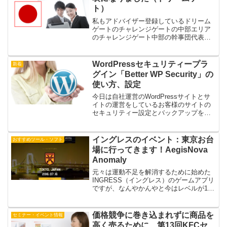
ト）
私もアドバイザー登録しているドリーム
ゲートのチャレンジゲートの中部エリア
のチャレンジゲート中部の幹事団代表に
なりました。出来る限り頑張りますので
よろしくお願いします
WordPressセキュリティープラ
新着
グイン「Better WP Security」の
使い方、設定
今日は自社運営のWordPressサイトとサ
イトの運営をしているお客様のサイトの
セキュリティー設定とバックアップをし
ています。そこで便利なWordPressプラ
グイン（セキュリティー・バックアッ
プ）の使い方を紹介します
イングレスのイベント：東京お台
おすすめツール・ソフト
場に行ってきます！AegisNova
Anomaly
元々は運動不足を解消するために始めた
INGRESS（イングレス）のゲームアプリ
ですが、なんやかんやと今はレベルが10
になっていてます。イベントスケジュー
ルを忘れてしまうので、ブログに記載し
ておきますね。ちなみに出張時もせっか
価格競争に巻き込まれずに商品を
セミナー・イベント情報
くなので、遠方で...
高く売るために、第13回KFCセ