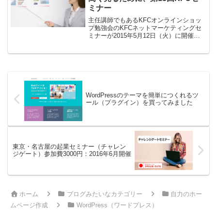
ミナー
主任講師でもあるKFCオンラインショッ
プ勉強会のKFCネットマーケティングセ
ミナーが2015年5月12日（火）に開催さ
れます。受講料 2,500円とKFCオンライ
ンショップ勉強会の参加費は安いです
ね。今回は、私は司会ではないので、一
般参加者...
WordPressのテーマを簡単につくれるツ
ール（プラグイン）を買ってみました
東京・名古屋の起業セミナー（チャレン
ジゲート）参加費3000円：2016年6月開催
ホーム
ブログみたいなカテゴリー
自力のホー
ムページ作成
WordPress（ワードプレス）