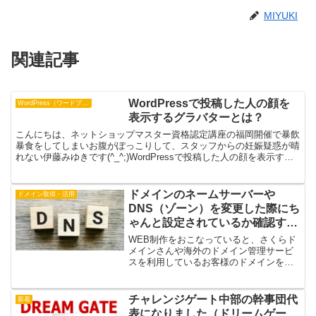
MIYUKI
関連記事
WordPressで投稿した人の顔を
WordPress（ワードプレス）
表示するグラバターとは？
こんにちは、ネットショップマスター資格認定講座の福岡開催で暴飲
暴食をしてしまいお腹がぽっこりして、スタッフからの妊娠疑惑が晴
れない伊藤みゆきです(^_^;)WordPressで投稿した人の顔を表示する
グラバターを紹介しますね。これに登録して...
ドメインのネームサーバーや
ドメイン取得・活用
DNS（ゾーン）を変更した際にち
ゃんと設定されているか確認する
方法
WEB制作をおこなっていると、さくらド
メインさんや海外のドメイン管理サービ
スを利用しているお客様のドメインを変
更した際に、きちんと変更されているか
確認したくなるときがあります。ネーム
サーバーの変更には数十分から数時間反
チャレンジゲート中部の幹事団代
新着
映に時間がかかるため間...
表になりました（ドリームゲー