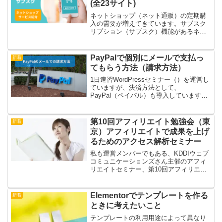
(全23サイト)
ネットショップ（ネット通販）の定期購
入の需要が増えてきています。サブスク
リプション（サブスク）機能があるネッ
トショップ開業サービス、定期購入・定
期販売、頒布会、リピート機能のショッ
ピングカートをまとめて23サイト紹介し
PayPalで個別にメールで支払っ
新着
ます。
てもらう方法（請求方法）
1日速習WordPressセミナー（）を運営し
ていますが、決済方法として、
PayPal（ペイパル）も導入しています。
たまに後からPayPalに決済方法を変更を
ご希望される場合もあり、通常はカート
と連動しているので一旦その申込みをキ
第10回アフィリエイト勉強会（東
新着
ャンセルし...
京）アフィリエイトで成果を上げ
るためのアクセス解析セミナー
私も運営メンバーでもある、KDDIウェブ
コミュニケーションズさん主催のアフィ
リエイトセミナー、第10回アフィリエイ
ト勉強会が2016年08-26（金）19:30～
21:30に開催されます。会場は、東京：麹
町のKDDIウェブコミュニケーション...
Elementorでテンプレートを作る
新着
ときに考えたいこと
テンプレートの利用用途によって異なり