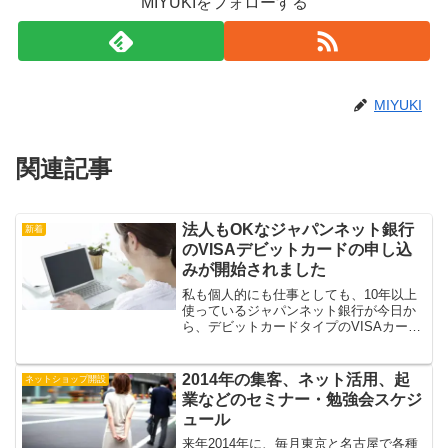
MIYUKIをフォローする
MIYUKI
関連記事
法人もOKなジャパンネット銀行
新着
のVISAデビットカードの申し込
みが開始されました
私も個人的にも仕事としても、10年以上
使っているジャパンネット銀行が今日か
ら、デビットカードタイプのVISAカード
へのカード切り替えをスタートしまし
た。せっかくですので、方法を記載して
おきますね。
2014年の集客、ネット活用、起
ネットショップ開設
業などのセミナー・勉強会スケジ
ュール
来年2014年に、毎月東京と名古屋で各種