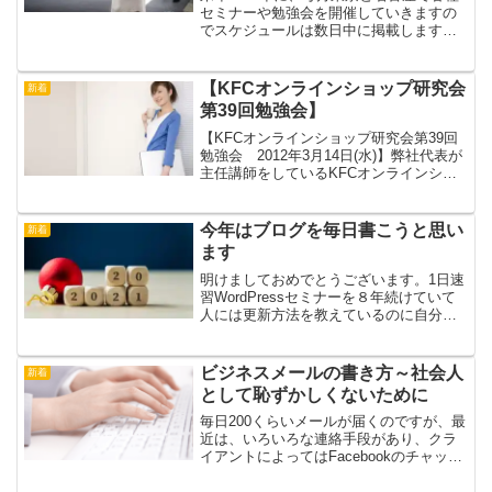
セミナーや勉強会を開催していきますの
でスケジュールは数日中に掲載します
ね。もうしばらくお待ちくださいね！
【KFCオンラインショップ研究会
新着
第39回勉強会】
【KFCオンラインショップ研究会第39回
勉強会 2012年3月14日(水)】弊社代表が
主任講師をしているKFCオンラインショ
ップ研究会の月例勉強会です。
今年はブログを毎日書こうと思い
新着
ます
明けましておめでとうございます。1日速
習WordPressセミナーを８年続けていて
人には更新方法を教えているのに自分は
全然なので今年は、どんなにしょぼい内
容でもいいので毎日書いていこうと思い
ます。よろしくお願いします。
ビジネスメールの書き方～社会人
新着
として恥ずかしくないために
毎日200くらいメールが届くのですが、最
近は、いろいろな連絡手段があり、クラ
イアントによってはFacebookのチャット
やFacebookグループでのやりとりになっ
たりチャットワークで連絡したり、人に