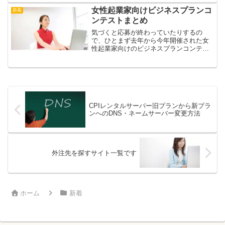
よってはLINE、Skypeでお願いしま...
女性起業家向けビジネスプランコ
新着
ンテストまとめ
気づくと応募が終わっていたりするの
で、ひとまず去年から今年開催された女
性起業家向けのビジネスプランコンテス
トをまとめました。他にも情報があれば
掲載しますのでお知らせくださいね。女
性起業サポートセンター（JERI-WEC）
（株）日本政策投資銀...
CPIレンタルサーバー旧プランから新プラ
ンへのDNS・ネームサーバー変更方法
外注先を探すサイト一覧です
ホーム
新着