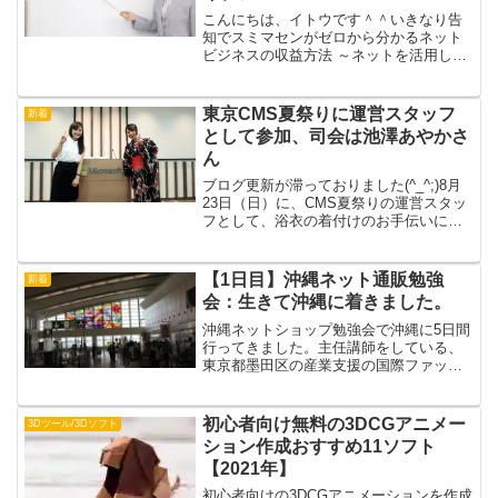
こんにちは、イトウです＾＾いきなり告
知でスミマセンがゼロから分かるネット
ビジネスの収益方法 ～ネットを活用した
事業アイデアの見つけ方～という内容の
セミナーを開催します。ネットビジネス
の収益方法ってとても分かりにくいです
東京CMS夏祭りに運営スタッフ
新着
よね。インターネットビ...
として参加、司会は池澤あやかさ
ん
ブログ更新が滞っておりました(^_^;)8月
23日（日）に、CMS夏祭りの運営スタッ
フとして、浴衣の着付けのお手伝いに行
ってきました。会場は、マイクロソフト
の本社で品川です！こういうイベントは
あまり参加したことがなかったので新鮮
【1日目】沖縄ネット通販勉強
新着
でしたね〜私...
会：生きて沖縄に着きました。
沖縄ネットショップ勉強会で沖縄に5日間
行ってきました。主任講師をしている、
東京都墨田区の産業支援の国際ファッシ
ョンセンターさんのネットショップの勉
強会であるKFCオンラインショップ研究
会のスピンオフ企画として「沖縄ネット
初心者向け無料の3DCGアニメー
3Dツール/3Dソフト
ショップ勉強会」が1...
ション作成おすすめ11ソフト
【2021年】
初心者向けの3DCGアニメーションを作成