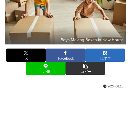
Boys Moving Boxes in New House
X
Facebook
はてブ
LINE
コピー
2024.06.18