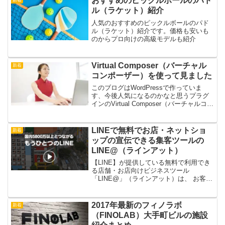
おすすめのピックルボールのパド
新着
ル（ラケット）紹介
人気のおすすめのピックルボールのパド
ル（ラケット）紹介です。価格も安いも
のからプロ向けの高級モデルも紹介
Virtual Composer（バーチャル
新着
コンポーザー）を使って見ました
このブログはWordPressで作っていま
す、今後人気になるのかなと思うプラグ
インのVirtual Composer（バーチャルコン
ポーザー）を使ってみたくてこのブログ
に入れてみました。
LINEで無料でお店・ネットショ
新着
ップの宣伝できる集客ツールの
LINE@（ラインアット）
【LINE】が提供している無料で利用でき
る店舗・お店向けビジネスツール
「LINE@」（ラインアット）は、 お客様
と店舗をつなぎ、販売・来店の促進をサ
ポートするサービスです。全国の飲食・
アパレル・美容などの 実店舗・通販サイ
2017年最新のフィノラボ
新着
トを対象にサービス...
（FINOLAB）大手町ビルの施設