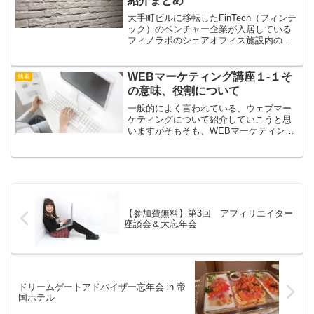
紹介まとめ
大手町ビルに移転したFinTech（フィンテ
ック）のベンチャー企業が入居している
フィノラボのシェアオフィス施設内の写
真（オープンスペース、イベントルー
ム、会議室）を写真をたくさん使用して
紹介します。
WEBマーケティング講座１-１そ
新着
の意味、役割について
一般的によく言われている、ウェブマー
ケティングについて紹介していこうと思
いますがそもそも、WEBマーケティング
ってどういう意味なの？？？そのあたり
を何回かに分けて紹介しますね。
【参加費無料】第3回 アフィリエイター
座談会＆大忘年会
ドリームゲートアドバイザー忘年会 in 帝
国ホテル