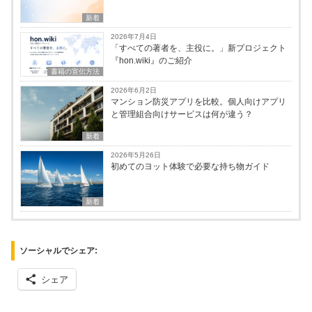
新着
2026年7月4日
「すべての著者を、主役に。」新プロジェクト
『hon.wiki』のご紹介
書籍の宣伝方法
2026年6月2日
マンション防災アプリを比較。個人向けアプリ
と管理組合向けサービスは何が違う？
新着
2026年5月26日
初めてのヨット体験で必要な持ち物ガイド
新着
ソーシャルでシェア:
シェア