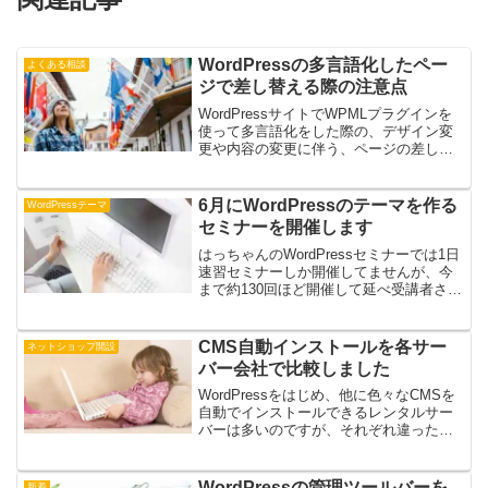
WordPressの多言語化したペー
よくある相談
ジで差し替える際の注意点
WordPressサイトでWPMLプラグインを
使って多言語化をした際の、デザイン変
更や内容の変更に伴う、ページの差し替
え時の注意点を備忘録で残します。参考
サイトちなみに下記からWPMLプラグイ
ンをキャンペーン中でお得に導入できま
6月にWordPressのテーマを作る
WordPressテーマ
すよリンガル...
セミナーを開催します
はっちゃんのWordPressセミナーでは1日
速習セミナーしか開催してませんが、今
まで約130回ほど開催して延べ受講者さん
は600人を超えてます・・・チリツモです
ね！その中からもウェブデザイナーさん
からのご要望でWordPressのテーマ作...
CMS自動インストールを各サー
ネットショップ開設
バー会社で比較しました
WordPressをはじめ、他に色々なCMSを
自動でインストールできるレンタルサー
バーは多いのですが、それぞれ違った
CMSやツールだったりします。ひとま
ず、弊社でセミナーで使っている等、周
りで利用が多いレンタルサーバーで調べ
WordPressの管理ツールバーを
新着