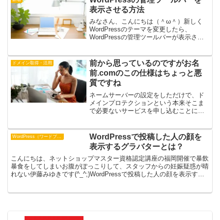
てみました。CP...
表示させる方法
みなさん、こんにちは（＾ω＾）新しく
WordPressのテーマを変更したら、
WordPressの管理ツールバーが表示され
なくなってしまったので、WordPressの
ツールバー↑これです（ログインしている
と上に出ているやつです今日は備忘録を
前から思っているのですがお名
ドメイン取得・活用
兼...
前.comのこの仕様はちょっと悪
質ですね
ネームサーバーの設定をしただけで、ド
メインプロテクションという本来そこま
で必要ないサービスを申し込むことにな
ります。どうしてそういう仕様なのよ、
ほんと・・・
WordPressで投稿した人の顔を
WordPress（ワードプレス）
表示するグラバターとは？
こんにちは、ネットショップマスター資格認定講座の福岡開催で暴飲
暴食をしてしまいお腹がぽっこりして、スタッフからの妊娠疑惑が晴
れない伊藤みゆきです(^_^;)WordPressで投稿した人の顔を表示する
グラバターを紹介しますね。これに登録して...