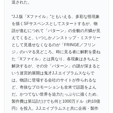
送された。
“J.J.版「Xファイル」”ともいえる、多彩な怪現象
を描くSFサスペンスとしてスタートするが、物
語が進むにつれて「パターン」の全貌の片鱗が見
えてくると、いつしかノンストップ・ミステリー
として見逃せなくなるのが「FRINGE／フリン
ジ」のハマる見どころ。時に見る者に解釈を委ね
た「Xファイル」とは異なり、各現象はきちんと
解決するが、その分「パターン」の謎が深まると
いう迷宮的展開は鬼才J.J.エイブラムスならで
は。物語に登場する会社のサイトが作られるな
ど、奇抜なプロモーションも全米で話題をよん
だ。かつてない世界を迫力たっぷりに描くため、
製作費は第1話だけでも何と1000万ドル（約10億
円）を投入。J.J.エイブラムスと共に企画・製作