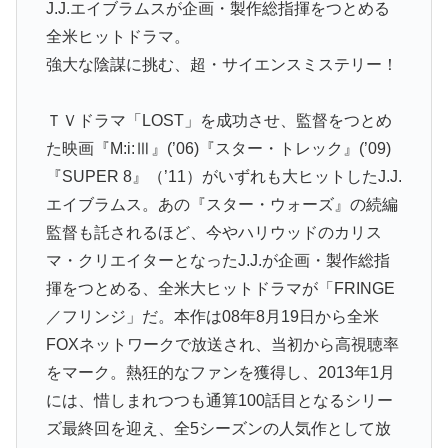
J.J.エイブラムスが企画・製作総指揮をつとめる
全米ヒットドラマ。
強大な陰謀に挑む、超・サイエンスミステリー！
ＴＶドラマ「LOST」を成功させ、監督をつとめ
た映画『M:i:Ⅲ』(’06)『スター・トレック』(’09)
『SUPER 8』（’11）がいずれも大ヒットしたJ.J.
エイブラムス。あの『スター・ウォーズ』の続編
監督も託されるほど、今やハリウッドのカリス
マ・クリエイターとなったJ.J.が企画・製作総指
揮をつとめる、全米大ヒットドラマが「FRINGE
／フリンジ」だ。本作は08年8月19日から全米
FOXネットワークで放送され、当初から高視聴率
をマーク。熱狂的なファンを獲得し、2013年1月
には、惜しまれつつも通算100話目となるシリー
ズ最終回を迎え、全5シーズンの人気作として放