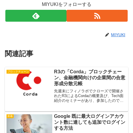
MIYUKIをフォローする
MIYUKI
関連記事
R3の「Corda」ブロックチェー
ブロックチェーン
ン、金融機関向けの企業間の合意
形成分散元帳
先週末にフィノラボでクローズで開催さ
れたR3によるCordaの概要及び、Tech面
紹介のセミナーがあり、参加したのです
が、英語力のなさで正直、理解できなか
ったので(・_・;)備忘録兼ねてWebサイト
からのまとめをブログに掲載します。
Google 既に最大ログインアカウ
新着
Cord...
ント数に達しても追加でログイン
する方法