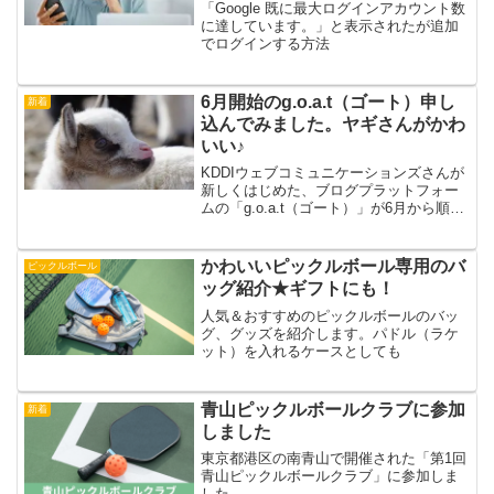
「Google 既に最大ログインアカウント数
に達しています。」と表示されたが追加
でログインする方法
6月開始のg.o.a.t（ゴート）申し
新着
込んでみました。ヤギさんがかわ
いい♪
KDDIウェブコミュニケーションズさんが
新しくはじめた、ブログプラットフォー
ムの「g.o.a.t（ゴート）」が6月から順次
スタートします。KDDIウェブコミュニケ
ーションズさんのサービスといえば、た
またま関わりが多くレンタルサーバーの
かわいいピックルボール専用のバ
ピックルボール
「CP...
ッグ紹介★ギフトにも！
人気＆おすすめのピックルボールのバッ
グ、グッズを紹介します。パドル（ラケ
ット）を入れるケースとしても
青山ピックルボールクラブに参加
新着
しました
東京都港区の南青山で開催された「第1回
青山ピックルボールクラブ」に参加しま
した。