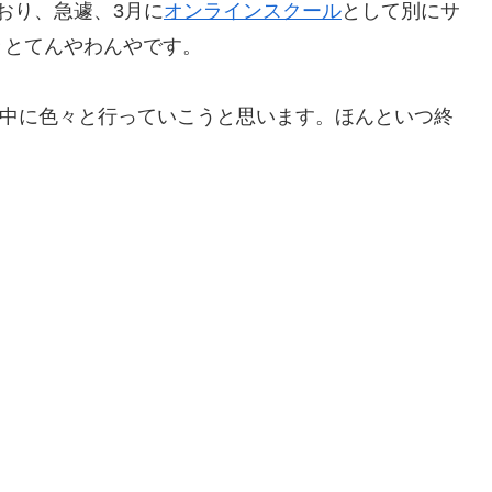
おり、急遽、3月に
オンラインスクール
として別にサ
々とてんやわんやです。
W中に色々と行っていこうと思います。ほんといつ終