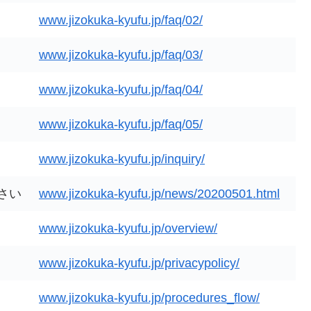
www.jizokuka-kyufu.jp/faq/02/
www.jizokuka-kyufu.jp/faq/03/
www.jizokuka-kyufu.jp/faq/04/
www.jizokuka-kyufu.jp/faq/05/
www.jizokuka-kyufu.jp/inquiry/
さい
www.jizokuka-kyufu.jp/news/20200501.html
www.jizokuka-kyufu.jp/overview/
www.jizokuka-kyufu.jp/privacypolicy/
www.jizokuka-kyufu.jp/procedures_flow/