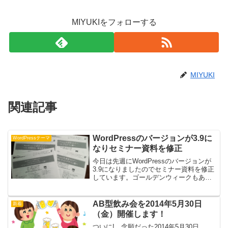
MIYUKIをフォローする
MIYUKI
関連記事
WordPressのバージョンが3.9に
WordPressテーマ
なりセミナー資料を修正
今日は先週にWordPressのバージョンが
3.9になりましたのでセミナー資料を修正
しています。ゴールデンウィークもある
ため、早めに印刷屋さんに出さないとい
けないですので(^_-)今回のWordPressの
バージョン3.9でのバージョンアッ...
AB型飲み会を2014年5月30日
新着
（金）開催します！
ついに! 念願だった2014年5月30日