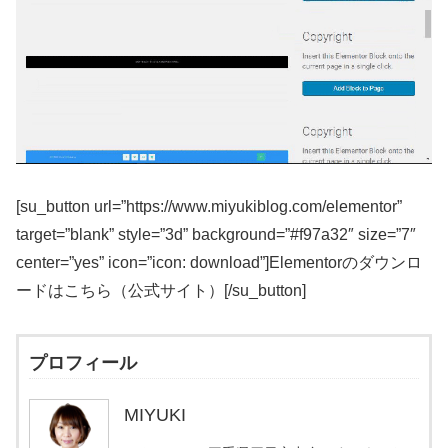
[su_button url=”https://www.miyukiblog.com/elementor”
target=”blank” style=”3d” background=”#f97a32″ size=”7″
center=”yes” icon=”icon: download”]Elementorのダウンロ
ードはこちら（公式サイト）[/su_button]
プロフィール
MIYUKI