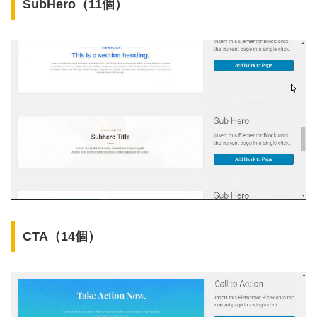
SubHero（11個）
CTA（14個）