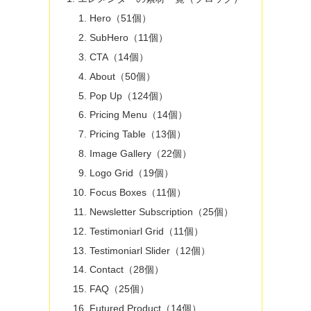
Hero（51個）
SubHero（11個）
CTA（14個）
About（50個）
Pop Up（124個）
Pricing Menu（14個）
Pricing Table（13個）
Image Gallery（22個）
Logo Grid（19個）
Focus Boxes（11個）
Newsletter Subscription（25個）
Testimoniarl Grid（11個）
Testimoniarl Slider（12個）
Contact（28個）
FAQ（25個）
Futured Product（14個）