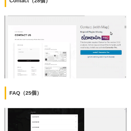
Contact（28個）
FAQ（25個）