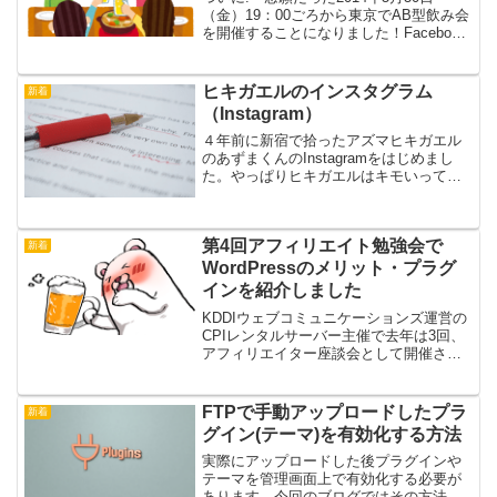
（金）19：00ごろから東京でAB型飲み会
を開催することになりました！Facebook
グループでAB型のグループを作りました
ので我こそはAB型の方、ご参加お待ちし
ています。東京で定期的に開催します
ヒキガエルのインスタグラム
新着
が、...
（Instagram）
４年前に新宿で拾ったアズマヒキガエル
のあずまくんのInstagramをはじめまし
た。やっぱりヒキガエルはキモいってな
るので、Facebookは辞めて、Instagram
にしました。なんだかんだで、Instagram
のフォロワーさんも１８００...
第4回アフィリエイト勉強会で
新着
WordPressのメリット・プラグ
インを紹介しました
KDDIウェブコミュニケーションズ運営の
CPIレンタルサーバー主催で去年は3回、
アフィリエイター座談会として開催され
た広告主とアフィリエイターさんとの情
報交換の場を今年は、アフィリエイト勉
強会として、2ヶ月に1度開催することに
FTPで手動アップロードしたプラ
新着
なりました。元...
グイン(テーマ)を有効化する方法
実際にアップロードした後プラグインや
テーマを管理画面上で有効化する必要が
あります。今回のブログではその方法を