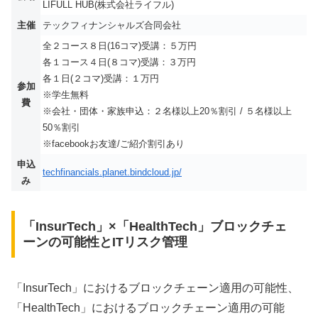
LIFULL HUB(株式会社ライフル)
主催
テックフィナンシャルズ合同会社
全２コース８日(16コマ)受講：５万円
各１コース４日(８コマ)受講：３万円
各１日(２コマ)受講：１万円
参加
※学生無料
費
※会社・団体・家族申込：２名様以上20％割引 / ５名様以上
50％割引
※facebookお友達/ご紹介割引あり
申込
techfinancials.planet.bindcloud.jp/
み
「InsurTech」×「HealthTech」ブロックチェ
ーンの可能性とITリスク管理
「InsurTech」におけるブロックチェーン適用の可能性、
「HealthTech」におけるブロックチェーン適用の可能