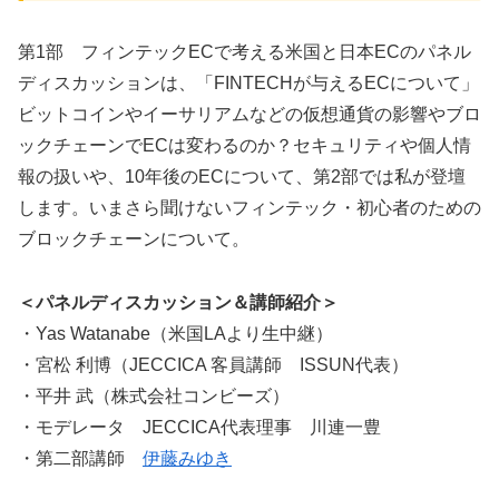
第1部 フィンテックECで考える米国と日本ECのパネル
ディスカッションは、「FINTECHが与えるECについて」
ビットコインやイーサリアムなどの仮想通貨の影響やブロ
ックチェーンでECは変わるのか？セキュリティや個人情
報の扱いや、10年後のECについて、第2部では私が登壇
します。いまさら聞けないフィンテック・初心者のための
ブロックチェーンについて。
＜パネルディスカッション＆講師紹介＞
・Yas Watanabe（米国LAより生中継）
・宮松 利博（JECCICA 客員講師 ISSUN代表）
・平井 武（株式会社コンビーズ）
・モデレータ JECCICA代表理事 川連一豊
・第二部講師
伊藤みゆき