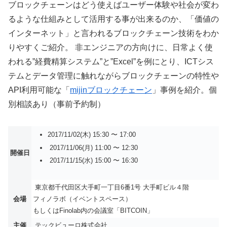
ブロックチェーンはどう使えばユーザー体験や社会が変わ
るような仕組みとして活用する事が出来るのか、「価値の
インターネット」と言われるブロックチェーン技術をわか
りやすくご紹介。 非エンジニアの方向けに、日常よく使
われる”経費精算システム”と”Excel”を例にとり、ICTシス
テムとデータ管理に触れながらブロックチェーンの特性や
API利用可能な「
mijinブロックチェーン
」事例を紹介。個
別相談あり（事前予約制）
2017/11/02(木) 15:30 〜 17:00
2017/11/06(月) 11:00 〜 12:30
開催日
2017/11/15(水) 15:00 〜 16:30
東京都千代田区大手町一丁目6番1号 大手町ビル４階
会場
フィノラボ（イベントスペース）
もしくはFinolab内の会議室「BITCOIN」
主催
テックビューロ株式会社