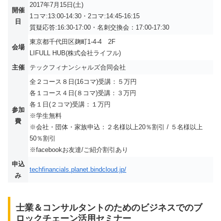
2017年7月15日(土)
開催
1コマ:13:00-14:30・2コマ:14:45-16:15
日
質疑応答:16:30-17:00・名刺交換会：17:00-17:30
東京都千代田区麹町1-4-4 2F
会場
LIFULL HUB(株式会社ライフル)
主催
テックフィナンシャルズ合同会社
全２コース８日(16コマ)受講：５万円
各１コース４日(８コマ)受講：３万円
各１日(２コマ)受講：１万円
参加
※学生無料
費
※会社・団体・家族申込：２名様以上20％割引 / ５名様以上
50％割引
※facebookお友達/ご紹介割引あり
申込
techfinancials.planet.bindcloud.jp/
み
士業＆コンサルタントのためのビジネスでのブ
ロックチェーン活用セミナー