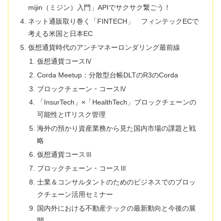
mijin（ミジン）入門」APIでサクサク繋ごう！
ネット通販取り巻く「FINTECH」 フィンテックECで
考える米国と日本EC
仮想通貨時代のアンチマネーロンダリング最前線
仮想通貨コースⅣ
Corda Meetup：分散型台帳DLTのR3のCorda
ブロックチェーン・コースⅣ
「InsurTech」×「HealthTech」ブロックチェーンの
可能性とITリスク管理
海外の預かり資産業務から見た国内市場の課題と戦
略
仮想通貨コースⅢ
ブロックチェーン・コースⅢ
士業＆コンサルタントのためのビジネスでのブロッ
クチェーン活用セミナー
国内外における不動産テックの最新動向と今後の展
開