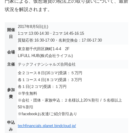
門家による、仮想通貨の税法上の取り扱いについて、最新
状況を解説されます。
2017年8月5日(土)
開催
1コマ:13:00-14:30・2コマ:14:45-16:15
日
質疑応答:16:30-17:00・名刺交換会：17:00-17:30
東京都千代田区麹町1-4-4 2F
会場
LIFULL HUB(株式会社ライフル)
主催
テックフィナンシャルズ合同会社
全２コース８日(16コマ)受講：５万円
各１コース４日(８コマ)受講：３万円
各１日(２コマ)受講：１万円
参加
※学生無料
費
※会社・団体・家族申込：２名様以上20％割引 / ５名様以上
50％割引
※facebookお友達/ご紹介割引あり
申込
techfinancials.planet.bindcloud.jp/
み