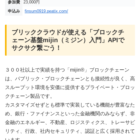
参加費
23,000円
申込み
finsum0919.peatix.com/
ブリッククラウドが使える「ブロックチ
ェーン基盤mijin（ミジン）入門」APIで
サクサク繋ごう！
３００社以上で実績を持つ「mijin®」ブロックチェーン
は、パブリック・ブロックチェーンとも接続性が良く、高
スループット環境を安価に提供するプライベート・ブロッ
クチェーン製品です。
カスタマイズせずとも標準で実装している機能が豊富なた
め、銀行・ファイナンスといった金融機関のみならず、非
金融のエネルギー、不動産、ロジスティクス、トレーサビ
リティ、行政、社内セキュリティ、認証と広く採用されて
います。