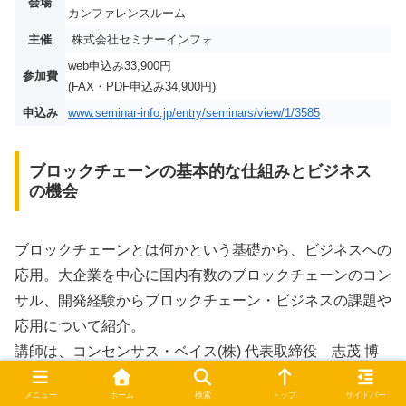
会場
カンファレンスルーム
主催
株式会社セミナーインフォ
web申込み33,900円
参加費
(FAX・PDF申込み34,900円)
申込み
www.seminar-info.jp/entry/seminars/view/1/3585
ブロックチェーンの基本的な仕組みとビジネス
の機会
ブロックチェーンとは何かという基礎から、ビジネスへの
応用。大企業を中心に国内有数のブロックチェーンのコン
サル、開発経験からブロックチェーン・ビジネスの課題や
応用について紹介。
講師は、コンセンサス・ベイス(株) 代表取締役 志茂 博
氏
メニュー
ホーム
検索
トップ
サイドバー