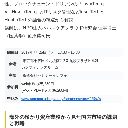
性、ブロックチェーン・ドリブンの「InsurTech」
×「HealthTech」とITリスク管理などInsurTechと
HealthTechの融合の視点から解説。
講師は、NPO法人ヘルスケアクラウド研究会 理事博士
（医薬学）笹原英司氏
開催日
2017年7月25日（火）13:30～16:30
東京都千代田区九段南2-2-3 九段プラザビル2F
会場
カンファレンスルーム
主催
株式会社セミナーインフォ
web申込み35,280円
参加費
(FAX・PDF申込み36,280円)
申込み
www.seminar-info.jp/entry/seminars/view/1/3575
海外の預かり資産業務から見た国内市場の課題
と戦略