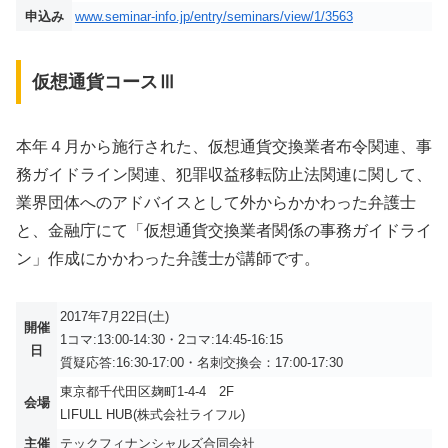
申込み
www.seminar-info.jp/entry/seminars/view/1/3563
仮想通貨コースⅢ
本年４月から施行された、仮想通貨交換業者布令関連、事
務ガイドライン関連、
犯罪収益
移転防止法
関連に関して、
業界団体へのアドバイスとして外からかかわった弁護士
と、金融庁にて「仮想通貨交換業者関係の事務ガイドライ
ン」作成にかかわった弁護士が講師です。
2017年7月22日(土)
開催
1コマ:13:00-14:30・2コマ:14:45-16:15
日
質疑応答:16:30-17:00・名刺交換会：17:00-17:30
東京都千代田区麹町1-4-4 2F
会場
LIFULL HUB(株式会社ライフル)
主催
テックフィナンシャルズ合同会社