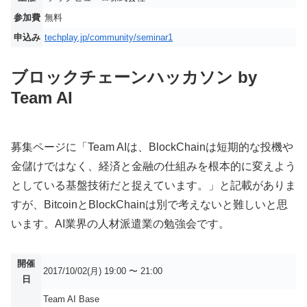
参加費
無料
申込み
techplay.jp/community/seminar1
ブロックチェーンハッ­カソン by
Team AI
募集ページに「Team AIは、BlockChainは短期的な投機や
金儲けではなく、経済と金融の仕組みを根本的に変えよう
としている基盤技術だと捉えています。」と記載がありま
すが、BitcoinとBlockChainは別で考えないと難しいと思
います。AI業界の人材派遣業の勉強会です。
開催
2017/10/02(月) 19:00 〜 21:00
日
Team AI Base