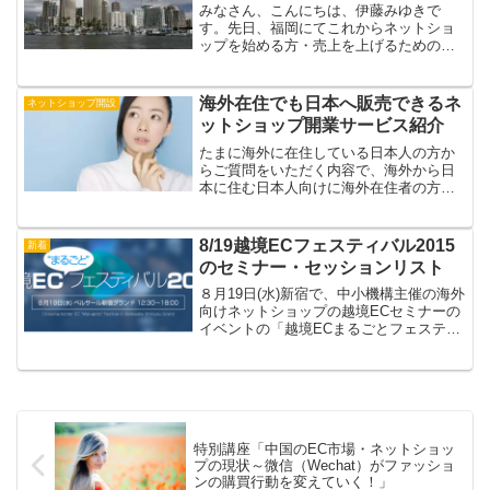
みなさん、こんにちは、伊藤みゆきで
す。先日、福岡にてこれからネットショ
ップを始める方・売上を上げるためのネ
ットショップセミナーを開催しました。
その際に、私のFacebookでもつながって
いる日本人でアメリカのハワイにお住ま
海外在住でも日本へ販売できるネ
ネットショップ開設
いの女性の方からも...
ットショップ開業サービス紹介
たまに海外に在住している日本人の方か
らご質問をいただく内容で、海外から日
本に住む日本人向けに海外在住者の方
（法人・個人事業主）で日本に住民票が
ない場合、日本のショッピングカートで
利用できるものはないでしょうか？とい
8/19越境ECフェスティバル2015
新着
うものです。日本に身内の方...
のセミナー・セッションリスト
８月19日(水)新宿で、中小機構主催の海外
向けネットショップの越境ECセミナーの
イベントの「越境ECまるごとフェスティ
バル2015」が今年も開催されます。参加
費無料です。当日は海外向けネットショ
ップの支援事業者の出展以外にも、決
済、物流、中...
特別講座「中国のEC市場・ネットショッ
プの現状～微信（Wechat）がファッショ
ンの購買行動を変えていく！」