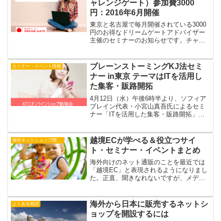
ャレンジゲート）参加費3000
円：2016年6月開催
東京と名古屋で毎月開催されている3000
円のお得なドリームゲートアドバイザー
主催のセミナーのお知らせです。チャレ
ンジゲートとは？2008年頃から経済産業
省後援の起業ポータルサイト「ドリーム
ゲート」でアドバイザー登録をしていま
ブレーンストーミングKJ法セミ
セミナー・イベント情報
す。全国で起業を...
ナー in東京 テーマはITを活用し
た集客・販路開拓
4月12日（水）午後6時半より、ソフィア
ブレイン代表・小宮山真吾氏によるセミ
ナー「ITを活用した集客・販路開拓」を
開催します。今回のKFCオンラインショ
ップ勉強会では、この「ブレーンストー
ミングKJ法」をグループに分かれて体験
越境ECが学べる＆役立つサイ
海外ネットショップ開業・越境EC
して頂きます。
ト・セミナー・イベントまとめ
海外向けのネット通販のことを最近では
「越境EC」と表現されるようになりまし
た。正直、聞きなれないですが、メディ
アでのプレスリリースや中小機構さんの
イベント名にもなっていて、この2年ほど
でよく耳にします。私も約10年ほど前か
海外から日本に販売するネットシ
よくある相談
ら今で言うところの...
ョップを開設するには