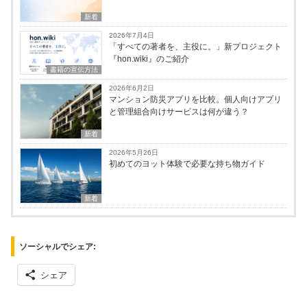
新着
2026年7月4日
「すべての著者を、主役に。」新プロジェクト
『hon.wiki』のご紹介
書籍の宣伝方法
2026年6月2日
マンション防災アプリを比較。個人向けアプリ
と管理組合向けサービスは何が違う？
新着
2026年5月26日
初めてのヨット体験で必要な持ち物ガイド
新着
ソーシャルでシェア:
シェア