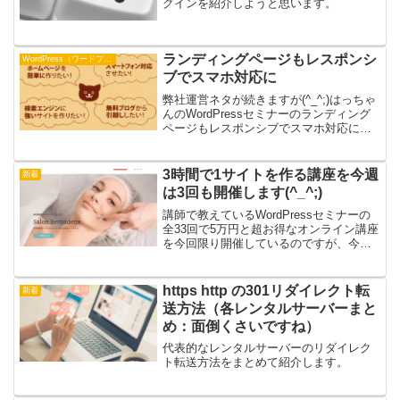
グインを紹介しようと思います。
ランディングページもレスポンシ
WordPress（ワードプレス）
ブでスマホ対応に
弊社運営ネタが続きますが(^_^;)はっちゃ
んのWordPressセミナーのランディング
ページもレスポンシブでスマホ対応にし
ています。簡易的ではあるのですが見本
も兼ねてそうしています。今後はそうい
ったランディングページ（LP）もレスポ
3時間で1サイトを作る講座を今週
新着
ンシブ...
は3回も開催します(^_^;)
講師で教えているWordPressセミナーの
全33回で5万円と超お得なオンライン講座
を今回限り開催しているのですが、今週
は、3時間で1サイトを作る講座を今週は3
回も開催します。昨日は、飲食店のサイ
トを約3時間で作りましたが、途中ホーム
https http の301リダイレクト転
新着
ページ...
送方法（各レンタルサーバーまと
め：面倒くさいですね）
代表的なレンタルサーバーのリダイレク
ト転送方法をまとめて紹介します。