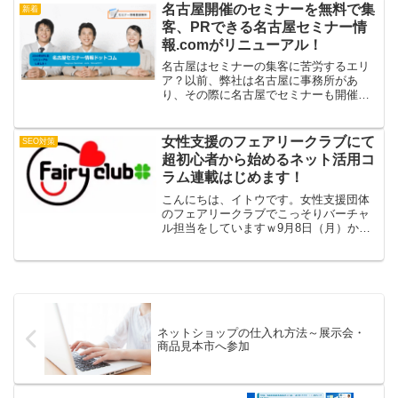
名古屋開催のセミナーを無料で集
新着
客、PRできる名古屋セミナー情
報.comがリニューアル！
名古屋はセミナーの集客に苦労するエリ
ア？以前、弊社は名古屋に事務所があ
り、その際に名古屋でセミナーも開催し
ていました。ただ、名古屋は他の地域、
東京や大阪、福岡と違って、セミナーの
集客に苦労する地域です。セミナーを開
女性支援のフェアリークラブにて
SEO対策
催されている方やセミナー講...
超初心者から始めるネット活用コ
ラム連載はじめます！
こんにちは、イトウです。女性支援団体
のフェアリークラブでこっそりバーチャ
ル担当をしていますｗ9月8日（月）から
フェアリークラブの中で 今後、「超初
心者から始めるネット活用コラム」とし
て女性で独立を考えている方や女性起業
家やこれからネットを活...
ネットショップの仕入れ方法～展示会・
商品見本市へ参加